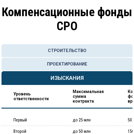
Компенсационные фонды
СРО
СТРОИТЕЛЬСТВО
ПРОЕКТИРОВАНИЕ
ИЗЫСКАНИЯ
Максимальная
Ко
Уровень
сумма
фо
ответственности
контракта
вр
Первый
до 25 млн
50 
Второй
до 50 млн
150