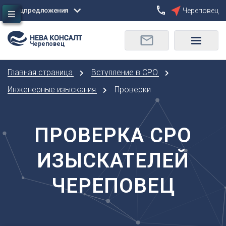
Спецпредложения
Череповец
Сбросить
Череповец
О
Москва
Санкт-Петербург
Омск
Главная страница
Вступление в СРО
Орел
А
Оренбург
Инженерные изыскания
Проверки
Архангельск
П
Астрахань
Пенза
Б
ПРОВЕРКА СРО
Пермь
Барнаул
Р
ИЗЫСКАТЕЛЕЙ
Белгород
Ростов-на-Дону
Брянск
Рязань
ЧЕРЕПОВЕЦ
В
С
Владивосток
Самара
Владикавказ
Саранск
Владимир