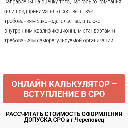
направлены на оценку того, насколько компания
Курган
Х
Курск
(или предприниматель) соответствует
Хабаровск
Л
требованиям законодательства, а также
Ч
Липецк
внутренним квалификационным стандартам и
Чебоксары
М
требованиям саморегулируемой организации.
Челябинск
Магнитогорск
Череповец
Махачкала
Чита
Мурманск
Я
Н
Ярославль
Набережные Челны
ОНЛАЙН КАЛЬКУЛЯТОР –
Нижний Новгород
ВСТУПЛЕНИЕ В СРО
Нижний Тагил
Новокузнецк
Новосибирск
РАССЧИТАТЬ СТОИМОСТЬ ОФОРМЛЕНИЯ
ДОПУСКА СРО в г.Череповец