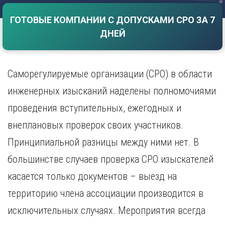
Саратов
Волгоград
ГОТОВЫЕ КОМПАНИИ С ДОПУСКАМИ СРО ЗА 7
Севастополь
Воронеж
ДНЕЙ
Симферополь
Е
Смоленск
Екатеринбург
Сочи
Ставрополь
Саморегулируемые организации (СРО) в области
И
Т
Иваново
инженерных изысканий наделены полномочиями
Ижевск
Тамбов
проведения вступительных, ежегодных и
Иркутск
Тверь
внеплановых проверок своих участников.
Тольятти
К
Томск
Принципиальной разницы между ними нет. В
Казань
Тула
Калининград
большинстве случаев проверка СРО изыскателей
Тюмень
Калуга
касается только документов – выезд на
У
Кемерово
территорию члена ассоциации производится в
Киров
Улан-Удэ
Краснодар
Ульяновск
исключительных случаях. Мероприятия всегда
Красноярск
Уфа