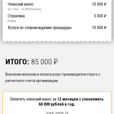
Членский взнос
10 000
₽
за 1 мес.
,
10 000
₽/месяц
Предоставление специалистов НРС
Сертификат ISO 9001
Сертификат ISO 14001
Сертификат OHSAS 18001
Страховка
14 500
14 500
14 500
5 000
0
₽
₽
₽
₽
₽
0
ISO 9001
ISO 14001
OHSAS 18001
Нужна
₽ за человека
Услуги по сопровождению процедуры
10 000
₽
ИТОГО:
85 000
₽
Внесение взносов и оплата услуг производятся строго с
расчетного счета организации.
Оплатить членский взнос за
12 месяцев
и
сэкономить
60 000
рублей в год.