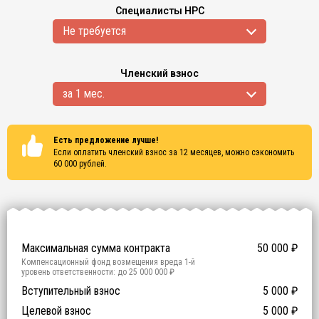
Специалисты НРС
Не требуется
Членский взнос
за 1 мес.
Есть предложение лучше!
Если оплатить членский взнос за 12 месяцев, можно сэкономить
60 000
рублей.
Сертификаты
ISO 9001
ISO 14001
OHSAS 18001
Максимальная сумма контракта
50 000
₽
Компенсационный фонд возмещения вреда
1
-й
уровень ответственности:
до 25 000 000 ₽
Участие в гос. тендерах и аукционах
Вступительный взнос
5 000
0
₽
₽
Компенсационный фонд договорных обязательств
0
-
Целевой взнос
5 000
₽
й уровень ответственности:
Не требуется