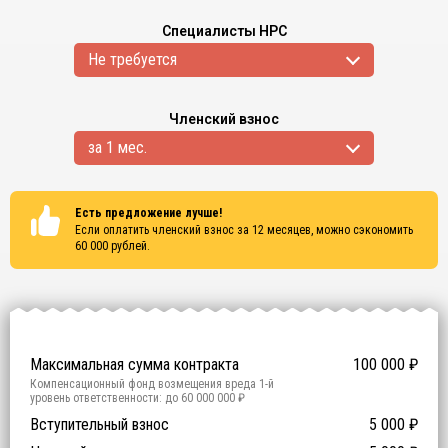
Специалисты НРС
Не требуется
Членский взнос
за 1 мес.
Есть предложение лучше!
Если оплатить членский взнос за 12 месяцев, можно сэкономить
60 000
рублей.
Сертификаты
ISO 9001
ISO 14001
OHSAS 18001
Максимальная сумма контракта
100 000
₽
Компенсационный фонд возмещения вреда
1
-й
уровень ответственности:
до 60 000 000 ₽
Участие в гос. тендерах и аукционах
Вступительный взнос
5 000
0
₽
₽
Компенсационный фонд договорных обязательств
0
-