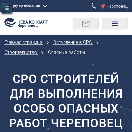
Спецпредложения
Череповец
Сбросить
Череповец
О
Москва
Санкт-Петербург
Омск
Главная страница
Вступление в СРО
Орел
А
Оренбург
Строительство
Опасные работы
Архангельск
П
Астрахань
Пенза
СРО СТРОИТЕЛЕЙ
Б
Пермь
Барнаул
Р
ДЛЯ ВЫПОЛНЕНИЯ
Белгород
Ростов-на-Дону
Брянск
Рязань
ОСОБО ОПАСНЫХ
В
С
Владивосток
РАБОТ ЧЕРЕПОВЕЦ
Самара
Владикавказ
Саранск
Владимир