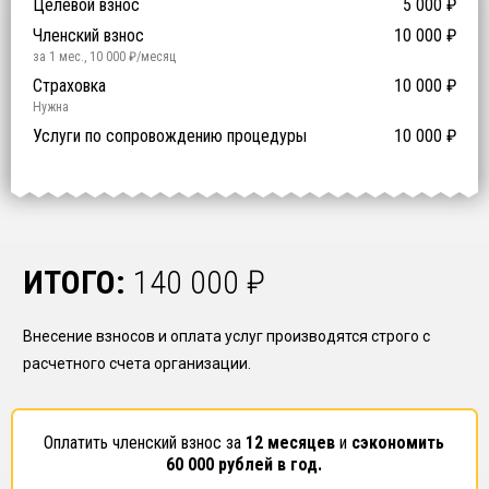
Целевой взнос
5 000
₽
й уровень ответственности:
Не требуется
Членский взнос
10 000
₽
за 1 мес.
,
10 000
₽/месяц
Предоставление специалистов НРС
Сертификат ISO 9001
Сертификат ISO 14001
Сертификат OHSAS 18001
Страховка
14 500
14 500
14 500
10 000
0
₽
₽
₽
₽
₽
0
ISO 9001
ISO 14001
OHSAS 18001
Нужна
₽ за человека
Услуги по сопровождению процедуры
10 000
₽
ИТОГО:
140 000
₽
Внесение взносов и оплата услуг производятся строго с
расчетного счета организации.
Оплатить членский взнос за
12 месяцев
и
сэкономить
60 000
рублей в год.