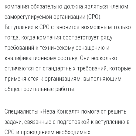
Курган
компания обязательно должна являться членом
Х
Курск
саморегулируемой организации (СРО).
Хабаровск
Л
Вступление в СРО становится возможным только
Ч
Липецк
Чебоксары
тогда, когда компания соответствует ряду
М
Челябинск
требований к техническому оснащению и
Магнитогорск
Череповец
Махачкала
квалификационному составу. Они несколько
Чита
Мурманск
отличаются от стандартных требований, которые
Я
Н
Ярославль
применяются к организациям, выполняющим
Набережные Челны
общестроительные работы.
Нижний Новгород
Нижний Тагил
Новокузнецк
Специалисты «Нева Консалт» помогают решить
Новосибирск
задачи, связанные с подготовкой к вступлению в
СРО и проведением необходимых