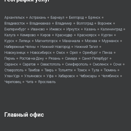
•
•
•
•
•
Архангельск
Астрахань
Барнаул
Белгород
Брянск
•
•
•
•
•
Владивосток
Владикавказ
Владимир
Волгоград
Воронеж
•
•
•
•
•
•
Екатеринбург
Иваново
Ижевск
Иркутск
Казань
Калининград
•
•
•
•
•
•
Калуга
Кемерово
Киров
Краснодар
Красноярск
Курган
•
•
•
•
•
•
Курск
Липецк
Магнитогорск
Махачкала
Москва
Мурманск
•
•
•
Набережные Челны
Нижний Новгород
Нижний Тагил
•
•
•
•
•
•
Новокузнецк
Новосибирск
Омск
Орел
Оренбург
Пенза
•
•
•
•
•
Пермь
Ростов-на-Дону
Рязань
Самара
Санкт-Петербург
•
•
•
•
•
•
Саранск
Саратов
Севастополь
Симферополь
Смоленск
Сочи
•
•
•
•
•
•
•
Ставрополь
Тамбов
Тверь
Тольятти
Томск
Тула
Тюмень
•
•
•
•
•
•
Улан-Удэ
Ульяновск
Уфа
Хабаровск
Чебоксары
Челябинск
•
•
Череповец
Чита
Ярославль
Главный офис