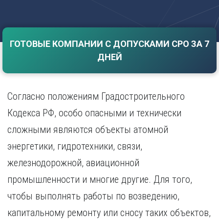
Саратов
Волгоград
Севастополь
Воронеж
Симферополь
Е
ГОТОВЫЕ КОМПАНИИ С ДОПУСКАМИ СРО ЗА 7
Смоленск
Екатеринбург
Сочи
ДНЕЙ
Ставрополь
И
Т
Иваново
Согласно положениям Градостроительного
Ижевск
Тамбов
Иркутск
Тверь
Кодекса РФ, особо опасными и технически
Тольятти
К
сложными являются объекты атомной
Томск
Казань
энергетики, гидротехники, связи,
Тула
Калининград
Тюмень
железнодорожной, авиационной
Калуга
У
Кемерово
промышленности и многие другие. Для того,
Киров
Улан-Удэ
чтобы выполнять работы по возведению,
Краснодар
Ульяновск
капитальному ремонту или сносу таких объектов,
Красноярск
Уфа