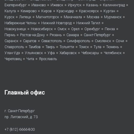
•
•
•
•
•
•
Екатеринбург
Иваново
Ижевск
Иркутск
Казань
Калининград
•
•
•
•
•
•
Калуга
Кемерово
Киров
Краснодар
Красноярск
Курган
•
•
•
•
•
•
Курск
Липецк
Магнитогорск
Махачкала
Москва
Мурманск
•
•
•
Набережные Челны
Нижний Новгород
Нижний Тагил
•
•
•
•
•
•
Новокузнецк
Новосибирск
Омск
Орел
Оренбург
Пенза
•
•
•
•
•
Пермь
Ростов-на-Дону
Рязань
Самара
Санкт-Петербург
•
•
•
•
•
•
Саранск
Саратов
Севастополь
Симферополь
Смоленск
Сочи
•
•
•
•
•
•
•
Ставрополь
Тамбов
Тверь
Тольятти
Томск
Тула
Тюмень
•
•
•
•
•
•
Улан-Удэ
Ульяновск
Уфа
Хабаровск
Чебоксары
Челябинск
•
•
Череповец
Чита
Ярославль
Главный офис
г. Санкт-Петербург
пр. Лиговский, д. 73
+7 (812) 6666-800