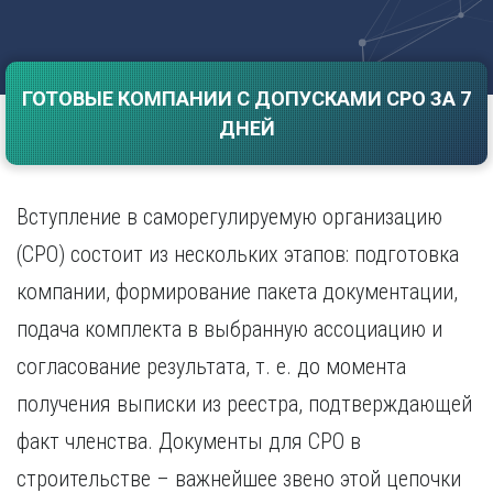
Саратов
Волгоград
Севастополь
Воронеж
Симферополь
Е
ГОТОВЫЕ КОМПАНИИ С ДОПУСКАМИ СРО ЗА 7
Смоленск
Екатеринбург
Сочи
ДНЕЙ
Ставрополь
И
Т
Иваново
Вступление в саморегулируемую организацию
Ижевск
Тамбов
Иркутск
Тверь
(СРО) состоит из нескольких этапов: подготовка
Тольятти
К
компании, формирование пакета документации,
Томск
Казань
подача комплекта в выбранную ассоциацию и
Тула
Калининград
Тюмень
согласование результата, т. е. до момента
Калуга
У
Кемерово
получения выписки из реестра, подтверждающей
Киров
Улан-Удэ
факт членства. Документы для СРО в
Краснодар
Ульяновск
строительстве – важнейшее звено этой цепочки
Красноярск
Уфа