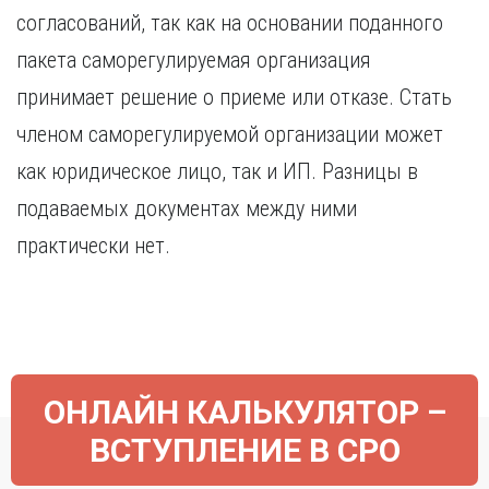
Курган
согласований, так как на основании поданного
Х
Курск
пакета саморегулируемая организация
Хабаровск
Л
принимает решение о приеме или отказе. Стать
Ч
Липецк
Чебоксары
членом саморегулируемой организации может
М
Челябинск
как юридическое лицо, так и ИП. Разницы в
Магнитогорск
Череповец
Махачкала
подаваемых документах между ними
Чита
Мурманск
практически нет.
Я
Н
Ярославль
Набережные Челны
Нижний Новгород
Нижний Тагил
Новокузнецк
ОНЛАЙН КАЛЬКУЛЯТОР –
Новосибирск
ВСТУПЛЕНИЕ В СРО