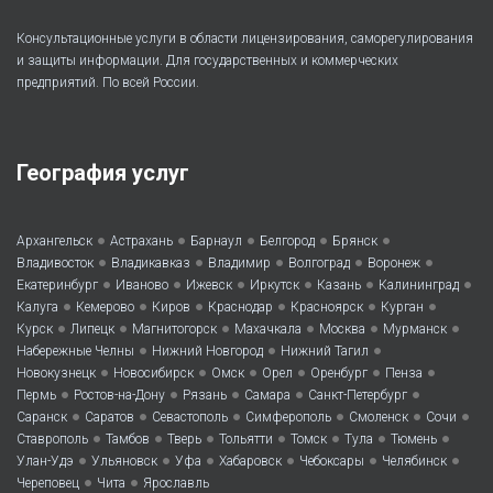
Консультационные услуги в области лицензирования, саморегулирования
и защиты информации. Для государственных и коммерческих
предприятий. По всей России.
География услуг
•
•
•
•
•
Архангельск
Астрахань
Барнаул
Белгород
Брянск
•
•
•
•
•
Владивосток
Владикавказ
Владимир
Волгоград
Воронеж
•
•
•
•
•
•
Екатеринбург
Иваново
Ижевск
Иркутск
Казань
Калининград
•
•
•
•
•
•
Калуга
Кемерово
Киров
Краснодар
Красноярск
Курган
•
•
•
•
•
•
Курск
Липецк
Магнитогорск
Махачкала
Москва
Мурманск
•
•
•
Набережные Челны
Нижний Новгород
Нижний Тагил
•
•
•
•
•
•
Новокузнецк
Новосибирск
Омск
Орел
Оренбург
Пенза
•
•
•
•
•
Пермь
Ростов-на-Дону
Рязань
Самара
Санкт-Петербург
•
•
•
•
•
•
Саранск
Саратов
Севастополь
Симферополь
Смоленск
Сочи
•
•
•
•
•
•
•
Ставрополь
Тамбов
Тверь
Тольятти
Томск
Тула
Тюмень
•
•
•
•
•
•
Улан-Удэ
Ульяновск
Уфа
Хабаровск
Чебоксары
Челябинск
•
•
Череповец
Чита
Ярославль