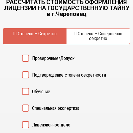
РАССЧИТАТЬ СТОИМОСТЬ ОФОРМЛЕНИЯ
Курган
Х
ЛИЦЕНЗИИ НА ГОСУДАРСТВЕННУЮ ТАЙНУ
Курск
в г.Череповец
Хабаровск
Л
Ч
Липецк
III Степень – Секретно
II Степень – Совершенно
Чебоксары
секретно
М
Челябинск
Магнитогорск
Череповец
Махачкала
Чита
Проверочные/Допуск
Мурманск
Я
Н
Подтверждение степени секретности
Ярославль
Набережные Челны
Нижний Новгород
Обучение
Нижний Тагил
Новокузнецк
Специальная экспертиза
Новосибирск
Лицензионное дело