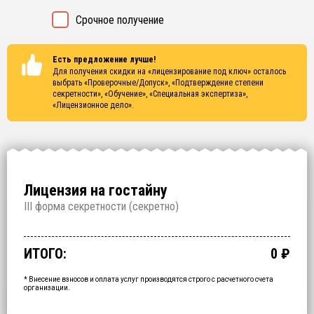
Срочное получение
Есть предложение лучше!
Для получения скидки на «лицензирование под ключ» осталось
выбрать
«Проверочные/Допуск», «Подтверждение степени
секретности», «Обучение», «Специальная экспертиза»,
«Лицензионное дело»
.
Лицензия на гостайну
I
II форма секретности (
секретно
)
Проверочные/Допуск
Подтверждение степени секретности
Обучение
Специальная экспертиза
Лицензионное дело
Срочное получение
1 000 000
150 000
200 000
250 000
700 000
60 000
₽
₽
₽
₽
₽
₽
срок: 2.5 месяца
срок: 2 недели
срок: 2 недели
срок: 2 недели
срок: 2 месяца
ИТОГО:
0
₽
Промежуточный итог:
15000
₽
Ваша персональна скидка
-
15000
₽
* Внесение взносов и оплата услуг производятся строго с расчетного счета
организации.