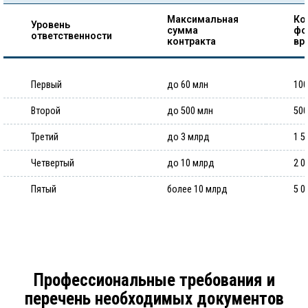
Максимальная
Ко
Уровень
сумма
фо
ответственности
контракта
вр
Первый
до 60 млн
100
Второй
до 500 млн
500
Третий
до 3 млрд
1 5
Четвертый
до 10 млрд
2 0
Пятый
более 10 млрд
5 0
Профессиональные требования и
перечень необходимых документов