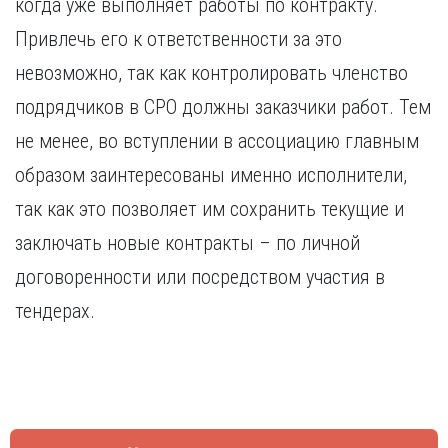
когда уже выполняет работы по контракту.
Курган
Х
Курск
Привлечь его к ответственности за это
Хабаровск
Л
невозможно, так как контролировать членство
Ч
Липецк
подрядчиков в СРО должны заказчики работ. Тем
Чебоксары
М
не менее, во вступлении в ассоциацию главным
Челябинск
Магнитогорск
Череповец
образом заинтересованы именно исполнители,
Махачкала
Чита
так как это позволяет им сохранить текущие и
Мурманск
Я
заключать новые контракты – по личной
Н
Ярославль
договоренности или посредством участия в
Набережные Челны
Нижний Новгород
тендерах.
Нижний Тагил
Новокузнецк
Новосибирск