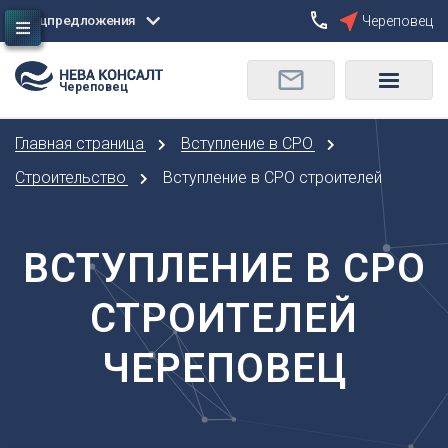
Спецпредложения
Череповец
Сбросить
Череповец
О
Москва
Санкт-Петербург
Омск
Главная страница
Вступление в СРО
Орел
А
Оренбург
Строительство
Вступление в СРО строителей
Архангельск
П
Астрахань
Пенза
ВСТУПЛЕНИЕ В СРО
Б
Пермь
Барнаул
Р
СТРОИТЕЛЕЙ
Белгород
Ростов-на-Дону
Брянск
Рязань
ЧЕРЕПОВЕЦ
В
С
Владивосток
Самара
Владикавказ
Саранск
Владимир