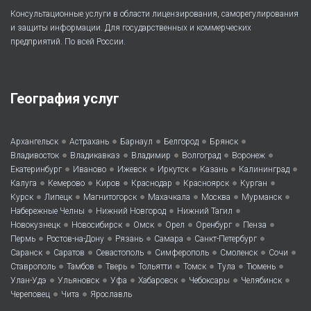
Консультационные услуги в области лицензирования, саморегулирования
и защиты информации. Для государственных и коммерческих
предприятий. По всей России.
География услуг
•
•
•
•
•
Архангельск
Астрахань
Барнаул
Белгород
Брянск
•
•
•
•
•
Владивосток
Владикавказ
Владимир
Волгоград
Воронеж
•
•
•
•
•
•
Екатеринбург
Иваново
Ижевск
Иркутск
Казань
Калининград
•
•
•
•
•
•
Калуга
Кемерово
Киров
Краснодар
Красноярск
Курган
•
•
•
•
•
•
Курск
Липецк
Магнитогорск
Махачкала
Москва
Мурманск
•
•
•
Набережные Челны
Нижний Новгород
Нижний Тагил
•
•
•
•
•
•
Новокузнецк
Новосибирск
Омск
Орел
Оренбург
Пенза
•
•
•
•
•
Пермь
Ростов-на-Дону
Рязань
Самара
Санкт-Петербург
•
•
•
•
•
•
Саранск
Саратов
Севастополь
Симферополь
Смоленск
Сочи
•
•
•
•
•
•
•
Ставрополь
Тамбов
Тверь
Тольятти
Томск
Тула
Тюмень
•
•
•
•
•
•
Улан-Удэ
Ульяновск
Уфа
Хабаровск
Чебоксары
Челябинск
•
•
Череповец
Чита
Ярославль