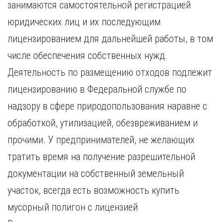
занимаются самостоятельной регистрацией
Курган
Х
Курск
юридических лиц и их последующим
Хабаровск
Л
лицензированием для дальнейшей работы, в том
Ч
Липецк
числе обеспечения собственных нужд.
Чебоксары
М
Челябинск
Деятельность по размещению отходов подлежит
Магнитогорск
Череповец
лицензированию в Федеральной службе по
Махачкала
Чита
надзору в сфере природопользования наравне с
Мурманск
Я
обработкой, утилизацией, обезвреживанием и
Н
Ярославль
Набережные Челны
прочими. У предпринимателей, не желающих
Нижний Новгород
тратить время на получение разрешительной
Нижний Тагил
документации на собственный земельный
Новокузнецк
Новосибирск
участок, всегда есть возможность купить
мусорный полигон с лицензией