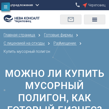
Спецпредложения
Череповец
Сбросить
Череповец
О
Москва
Санкт-Петербург
Омск
Главная страница
Готовые фирмы
Орел
А
Оренбург
С лицензией на отходы
Размещение
Архангельск
П
Купить мусорный полигон
Астрахань
Пенза
Б
Пермь
Барнаул
МОЖНО ЛИ КУПИТЬ
Р
Белгород
Ростов-на-Дону
Брянск
МУСОРНЫЙ
Рязань
В
С
ПОЛИГОН, КАК
Владивосток
Самара
Владикавказ
Саранск
Владимир