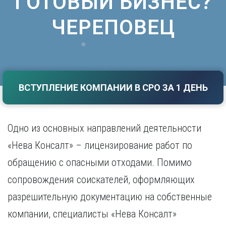
ГОТОВЫЙ БИЗНЕС?
Саратов
Волгоград
ЧЕРЕПОВЕЦ
Севастополь
Воронеж
Симферополь
Е
Смоленск
Екатеринбург
Сочи
Ставрополь
И
Т
ВСТУПЛЕНИЕ КОМПАНИИ В СРО ЗА 1 ДЕНЬ
Иваново
Ижевск
Тамбов
Иркутск
Тверь
Тольятти
Одно из основных направлений деятельности
К
Томск
«Нева Консалт» – лицензирование работ по
Казань
Тула
Калининград
обращению с опасными отходами. Помимо
Тюмень
Калуга
сопровождения соискателей, оформляющих
У
Кемерово
Киров
разрешительную документацию на собственные
Улан-Удэ
Краснодар
Ульяновск
компании, специалисты «Нева Консалт»
Красноярск
Уфа