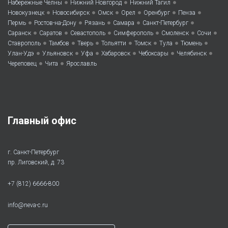
•
•
•
Набережные Челны
Нижний Новгород
Нижний Тагил
•
•
•
•
•
•
Новокузнецк
Новосибирск
Омск
Орел
Оренбург
Пенза
•
•
•
•
•
Пермь
Ростов-на-Дону
Рязань
Самара
Санкт-Петербург
•
•
•
•
•
•
Саранск
Саратов
Севастополь
Симферополь
Смоленск
Сочи
•
•
•
•
•
•
•
Ставрополь
Тамбов
Тверь
Тольятти
Томск
Тула
Тюмень
•
•
•
•
•
•
Улан-Удэ
Ульяновск
Уфа
Хабаровск
Чебоксары
Челябинск
•
•
Череповец
Чита
Ярославль
Главный офис
г. Санкт-Петербург
пр. Лиговский, д. 73
+7 (812) 6666-800
info@neva-c.ru