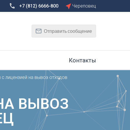
+7 (812) 6666-800
Череповец
Сбросить
Т
Отправить сообщение
Тамбов
Тверь
рг
Тольятти
Томск
Контакты
Тула
Тюмень
 с лицензией на вывоз отходов
У
Улан-Удэ
на-Дону
Ульяновск
НА ВЫВОЗ
Уфа
ЕЦ
Х
Хабаровск
к