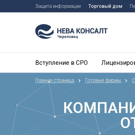
Защита информации
Торговый дом
П
Москва
Санкт-П
Череповец
А
Арханге
Вступление в СРО
Лицензиро
Астраха
Б
Главная страница
Готовые фирмы
С
Барнаул
Белгоро
Брянск
КОМПАНИ
В
О
Владиво
Владика
Владим