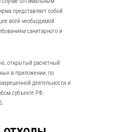
ом случае оптимальным
ирма представляет собой
щее всей необходимой
ребованиям санитарного и
ию, открытый расчетный
нных в приложении, по
разрешенной деятельности и
юбом субъекте РФ,
б.