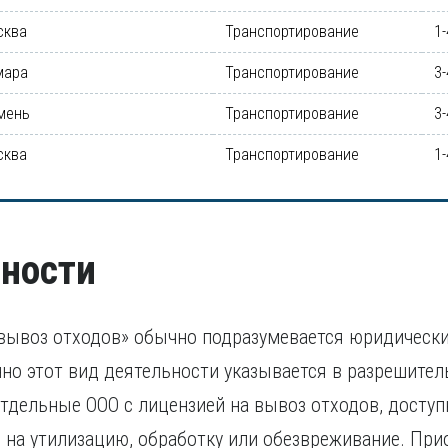
сква
Транспортирование
1-
мара
Транспортирование
3-
мень
Транспортирование
3-
сква
Транспортирование
1-
ности
вывоз отходов» обычно подразумевается юридически
но этот вид деятельности указывается в разрешител
тдельные ООО с лицензией на вывоз отходов, доступ
на утилизацию, обработку или обезвреживание. При