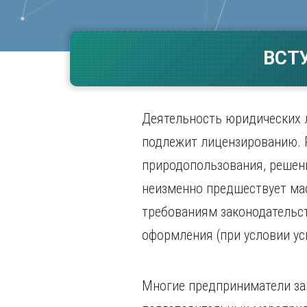
Волгогр
Вороне
ВСТ
Е
Екатери
И
Деятельность юридических л
Иванов
Ижевск
подлежит лицензированию. 
Иркутск
природопользования, решен
неизменно предшествует ма
требованиям законодательст
оформления (при условии ус
Многие предприниматели заи