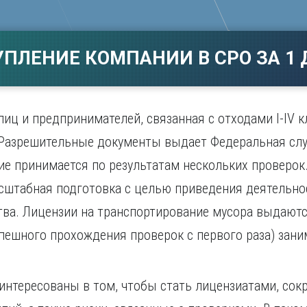
Магнитогорск
Сарато
ад
Махачкала
Севаст
ж
Мурманск
Симфер
УПЛЕНИЕ КОМПАНИИ В СРО ЗА 1 
Н
Смолен
нбург
Набережные Челны
Сочи
Нижний Новгород
Ставро
Нижний Тагил
иц и предпринимателей, связанная с отходами I-IV к
о
Новокузнецк
Разрешительные документы выдает Федеральная служ
Новосибирск
ие принимается по результатам нескольких проверо
сштабная подготовка с целью приведения деятельнос
ва. Лицензии на транспортирование мусора выдаютс
пешного прохождения проверок с первого раза) зани
нтересованы в том, чтобы стать лицензиатами, сок