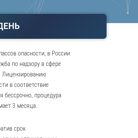
Ч
в
ополь
Чебоксары
ополь
Челябинск
ДЕНЬ
ск
Череповец
Чита
поль
Я
лассов опасности, в России
Ярославль
ба по надзору в сфере
к. Лицензированию
ти в соответствие
я бессрочно, процедура
мает 3 месяца.
ратив срок