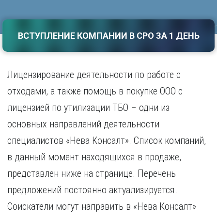
Саратов
Волгоград
Севастополь
Воронеж
Симферополь
ВСТУПЛЕНИЕ КОМПАНИИ В СРО ЗА 1 ДЕНЬ
Е
Смоленск
Екатеринбург
Сочи
Ставрополь
И
Лицензирование деятельности по работе с
Т
Иваново
отходами, а также помощь в покупке ООО с
Ижевск
Тамбов
лицензией по утилизации ТБО – одни из
Иркутск
Тверь
Тольятти
основных направлений деятельности
К
Томск
специалистов «Нева Консалт». Список компаний,
Казань
Тула
Калининград
в данный момент находящихся в продаже,
Тюмень
Калуга
представлен ниже на странице. Перечень
У
Кемерово
Киров
Улан-Удэ
предложений постоянно актуализируется.
Краснодар
Ульяновск
Соискатели могут направить в «Нева Консалт»
Красноярск
Уфа