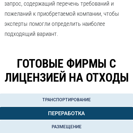
запрос, содержащий перечень требований и
Курган
Х
Курск
пожеланий к приобретаемой компании, чтобы
Хабаровск
Л
эксперты помогли определить наиболее
Ч
Липецк
подходящий вариант.
Чебоксары
М
Челябинск
Магнитогорск
Череповец
Махачкала
Чита
ГОТОВЫЕ ФИРМЫ С
Мурманск
Я
Н
ЛИЦЕНЗИЕЙ НА ОТХОДЫ
Ярославль
Набережные Челны
Нижний Новгород
Нижний Тагил
ТРАНСПОРТИРОВАНИЕ
Новокузнецк
Новосибирск
ПЕРЕРАБОТКА
РАЗМЕЩЕНИЕ