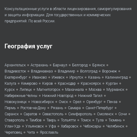
Консультационные услуги в области лицензирования, саморегулирования
и защиты информации. Для государственных и коммерческих
предприятий. По всей России.
География услуг
•
•
•
•
•
Архангельск
Астрахань
Барнаул
Белгород
Брянск
•
•
•
•
•
Владивосток
Владикавказ
Владимир
Волгоград
Воронеж
•
•
•
•
•
•
Екатеринбург
Иваново
Ижевск
Иркутск
Казань
Калининград
•
•
•
•
•
•
Калуга
Кемерово
Киров
Краснодар
Красноярск
Курган
•
•
•
•
•
•
Курск
Липецк
Магнитогорск
Махачкала
Москва
Мурманск
•
•
•
Набережные Челны
Нижний Новгород
Нижний Тагил
•
•
•
•
•
•
Новокузнецк
Новосибирск
Омск
Орел
Оренбург
Пенза
•
•
•
•
•
Пермь
Ростов-на-Дону
Рязань
Самара
Санкт-Петербург
•
•
•
•
•
•
Саранск
Саратов
Севастополь
Симферополь
Смоленск
Сочи
•
•
•
•
•
•
•
Ставрополь
Тамбов
Тверь
Тольятти
Томск
Тула
Тюмень
•
•
•
•
•
•
Улан-Удэ
Ульяновск
Уфа
Хабаровск
Чебоксары
Челябинск
•
•
Череповец
Чита
Ярославль