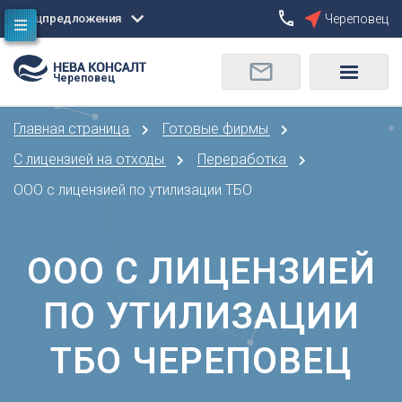
Спецпредложения
Череповец
Сбросить
Череповец
О
Москва
Санкт-Петербург
Омск
Главная страница
Готовые фирмы
Орел
А
Оренбург
С лицензией на отходы
Переработка
Архангельск
П
ООО с лицензией по утилизации ТБО
Астрахань
Пенза
Б
Пермь
Барнаул
ООО С ЛИЦЕНЗИЕЙ
Р
Белгород
Ростов-на-Дону
Брянск
ПО УТИЛИЗАЦИИ
Рязань
В
С
ТБО ЧЕРЕПОВЕЦ
Владивосток
Самара
Владикавказ
Саранск
Владимир