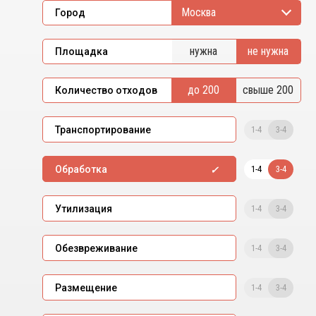
Москва
Город
нужна
не нужна
Площадка
до 200
свыше 200
Количество отходов
1-4
3-4
Транспортирование
1-4
3-4
Обработка
1-4
3-4
Утилизация
1-4
3-4
Обезвреживание
1-4
3-4
Размещение