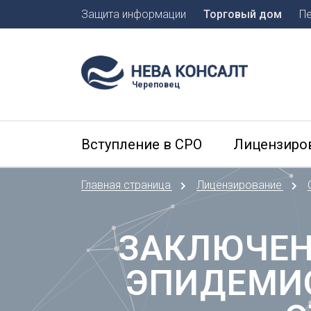
Защита информации
Торговый дом
П
Москва
Санкт-П
Череповец
А
Арханге
Вступление в СРО
Лицензиро
Астраха
Б
Главная страница
Лицензирование
Барнаул
Белгоро
Брянск
ЗАКЛЮЧЕН
В
ЭПИДЕМИО
Владиво
Владика
Владим