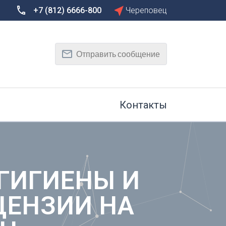
+7 (812) 6666-800
Череповец
Сбросить
Т
Отправить сообщение
Тамбов
Тверь
рг
Тольятти
Томск
Контакты
Тула
Тюмень
У
Улан-Удэ
на-Дону
Ульяновск
ГИГИЕНЫ И
Уфа
ЦЕНЗИИ НА
Х
Хабаровск
к