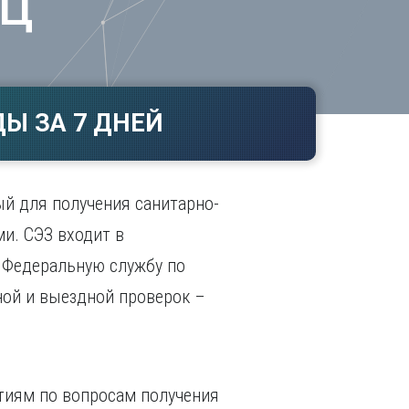
ЕЦ
Ч
в
ополь
Чебоксары
ополь
Челябинск
ск
Череповец
Чита
Ы ЗА 7 ДНЕЙ
поль
Я
Ярославль
ый для получения санитарно-
и. СЭЗ входит в
в Федеральную службу по
ной и выездной проверок –
тиям по вопросам получения