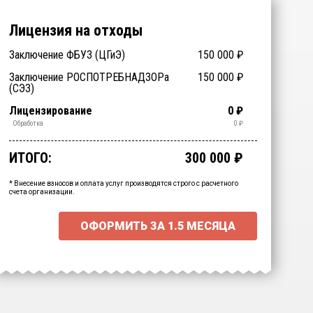
Лицензия на отходы
Подготовка документов
Заключение ФБУЗ (ЦГиЭ)
150 000
₽
₽
Заключение РОСПОТРЕБНАДЗОРа
150 000
₽
(СЭЗ)
Технические специалисты
Отходы > 200
Спецтехника (аренда)
Оборудование (аренда)
Срочное получение
1-4 классы отходов
Лицензирование
0
₽
₽
₽
₽
₽
₽
₽
(обучение)
Транспортирование
Утилизация
Обезвреживание
Размещение
Сбор
Обработка
0
₽
₽
₽
₽
₽
₽
ИТОГО:
300 000
₽
Промежуточный итог:
15000
₽
Ваша персональна скидка
-
15000
₽
* Внесение взносов и оплата услуг производятся строго с расчетного
счета организации.
ОФОРМИТЬ ЗА
1.5 МЕСЯЦА
Выберите интересующие вас