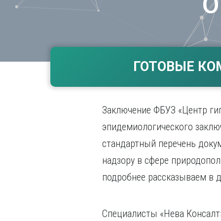
О
Волгогр
Вороне
Е
Екатери
ГОТОВЫЕ КО
И
Иванов
Ижевск
Заключение ФБУЗ «Центр гиг
Иркутск
эпидемиологического заключ
стандартный перечень докум
надзору в сфере природопол
подробнее рассказываем в 
Специалисты «Нева Консалт