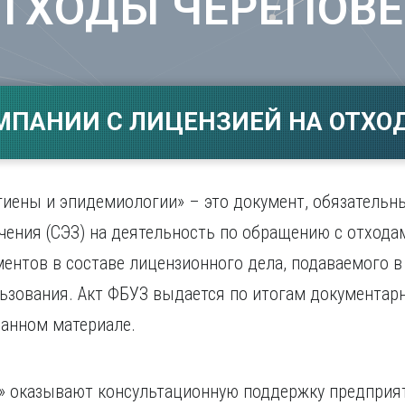
ТХОДЫ ЧЕРЕПОВ
Магнитогорск
Сарато
ад
Махачкала
Севаст
ж
Мурманск
Симфер
Н
Смолен
нбург
Набережные Челны
Сочи
МПАНИИ С ЛИЦЕНЗИЕЙ НА ОТХОД
Нижний Новгород
Ставро
Нижний Тагил
о
Новокузнецк
Новосибирск
иены и эпидемиологии» – это документ, обязательн
ения (СЭЗ) на деятельность по обращению с отходам
ентов в составе лицензионного дела, подаваемого 
ьзования. Акт ФБУЗ выдается по итогам документар
данном материале.
» оказывают консультационную поддержку предприя