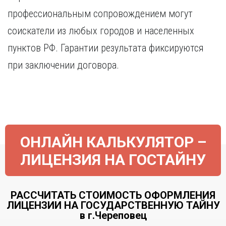
Курган
Х
профессиональным сопровождением могут
Курск
Хабаровск
соискатели из любых городов и населенных
Л
Ч
пунктов РФ. Гарантии результата фиксируются
Липецк
Чебоксары
при заключении договора.
М
Челябинск
Магнитогорск
Череповец
Махачкала
Чита
Мурманск
Я
Н
Ярославль
ОНЛАЙН КАЛЬКУЛЯТОР –
Набережные Челны
Нижний Новгород
ЛИЦЕНЗИЯ НА ГОСТАЙНУ
Нижний Тагил
Новокузнецк
Новосибирск
РАССЧИТАТЬ СТОИМОСТЬ ОФОРМЛЕНИЯ
ЛИЦЕНЗИИ НА ГОСУДАРСТВЕННУЮ ТАЙНУ
в г.Череповец