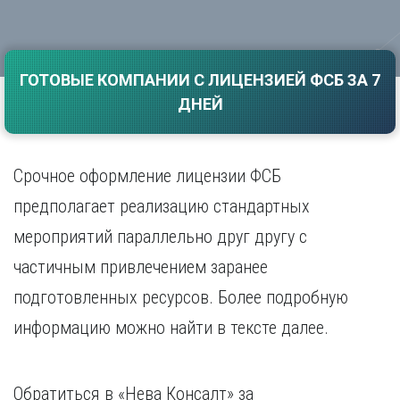
Саратов
Волгоград
Севастополь
Воронеж
Симферополь
Е
ГОТОВЫЕ КОМПАНИИ С ЛИЦЕНЗИЕЙ ФСБ ЗА 7
Смоленск
Екатеринбург
Сочи
ДНЕЙ
Ставрополь
И
Т
Иваново
Срочное оформление лицензии ФСБ
Ижевск
Тамбов
Иркутск
Тверь
предполагает реализацию стандартных
Тольятти
К
мероприятий параллельно друг другу с
Томск
Казань
частичным привлечением заранее
Тула
Калининград
Тюмень
подготовленных ресурсов. Более подробную
Калуга
У
Кемерово
информацию можно найти в тексте далее.
Киров
Улан-Удэ
Краснодар
Ульяновск
Красноярск
Уфа
Обратиться в «Нева Консалт» за